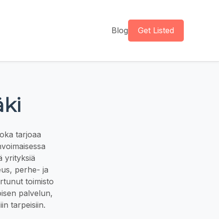
Blog
Get Listed
äki
oka tarjoaa
invoimaisessa
 yrityksiä
us, perhe- ja
rtunut toimisto
öisen palvelun,
n tarpeisiin.