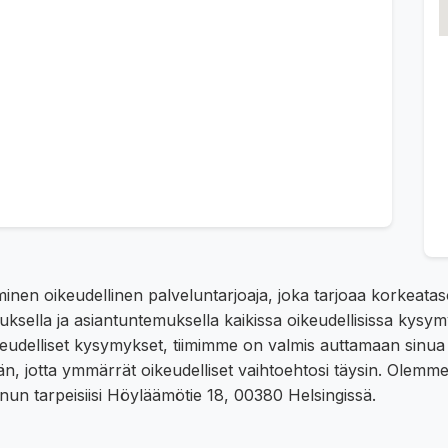
inen oikeudellinen palveluntarjoaja, joka tarjoaa korkeatas
muksella ja asiantuntemuksella kaikissa oikeudellisissa kysym
soikeudelliset kysymykset, tiimimme on valmis auttamaan sin
än, jotta ymmärrät oikeudelliset vaihtoehtosi täysin. Olemm
nun tarpeisiisi Höyläämötie 18, 00380 Helsingissä.