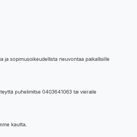
ia ja sopimusoikeudellista neuvontaa paikallisille
eyttä puhelimitse 0403641063 tai vieraile
emme kautta.