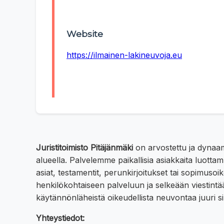
Website
https://ilmainen-lakineuvoja.eu
Juristitoimisto Pitäjänmäki
on arvostettu ja dynaam
alueella. Palvelemme paikallisia asiakkaita luotta
asiat, testamentit, perunkirjoitukset tai sopimu
henkilökohtaiseen palveluun ja selkeään viestintä
käytännönläheistä oikeudellista neuvontaa juuri si
Yhteystiedot: