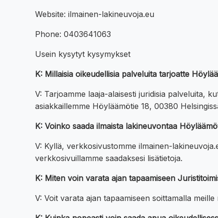
Website: ilmainen-lakineuvoja.eu
Phone: 0403641063
Usein kysytyt kysymykset
K: Millaisia oikeudellisia palveluita tarjoatte Höy
V: Tarjoamme laaja-alaisesti juridisia palveluita, k
asiakkaillemme Höyläämötie 18, 00380 Helsingiss
K: Voinko saada ilmaista lakineuvontaa Höyläämöt
V: Kyllä, verkkosivustomme ilmainen-lakineuvoja.
verkkosivuillamme saadaksesi lisätietoja.
K: Miten voin varata ajan tapaamiseen Juristitoi
V: Voit varata ajan tapaamiseen soittamalla meil