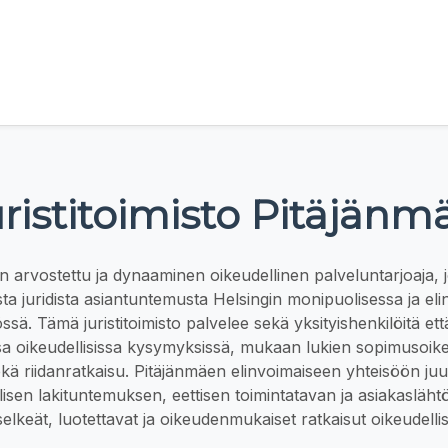
ristitoimisto Pitäjänm
n arvostettu ja dynaaminen oikeudellinen palveluntarjoaja, j
ta juridista asiantuntemusta Helsingin monipuolisessa ja el
ssä. Tämä juristitoimisto palvelee sekä yksityishenkilöitä että
sa oikeudellisissa kysymyksissä, mukaan lukien sopimusoike
ekä riidanratkaisu. Pitäjänmäen elinvoimaiseen yhteisöön juu
lisen lakituntemuksen, eettisen toimintatavan ja asiakasläht
elkeät, luotettavat ja oikeudenmukaiset ratkaisut oikeudellisii