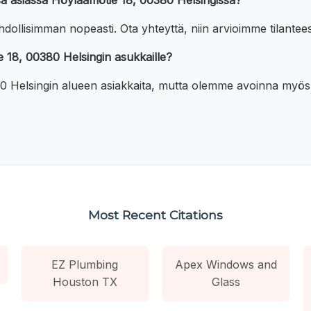
sa asiassa Höyläämötie 18, 00380 Helsingissä?
dollisimman nopeasti. Ota yhteyttä, niin arvioimme tilantee
 18, 00380 Helsingin asukkaille?
0 Helsingin alueen asiakkaita, mutta olemme avoinna myös mu
Most Recent Citations
EZ Plumbing
Apex Windows and
Houston TX
Glass