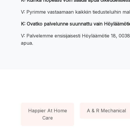
K: Kuinka nopeasti voin saada apua oikeudellises
V: Pyrimme vastaamaan kaikkiin tiedusteluihin mah
K: Ovatko palvelunne suunnattu vain Höyläämötie
V: Palvelemme ensisijaisesti Höyläämötie 18, 0038
apua.
Happier At Home
A & R Mechanical
Care