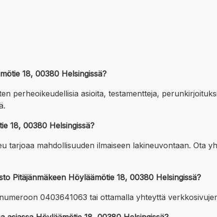
läämötie 18, 00380 Helsingissä?
uten perheoikeudellisia asioita, testamentteja, perunkirjoituks
ä.
ie 18, 00380 Helsingissä?
eu tarjoaa mahdollisuuden ilmaiseen lakineuvontaan. Ota yht
misto Pitäjänmäkeen Höyläämötie 18, 00380 Helsingissä?
le numeroon 0403641063 tai ottamalla yhteyttä verkkosivuj