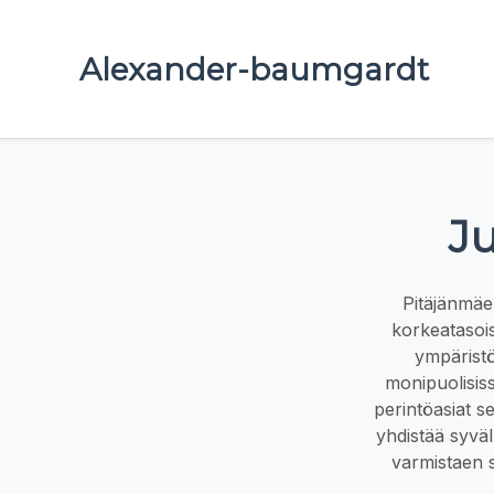
Alexander-baumgardt
Ju
Pitäjänmäe
korkeatasois
ympäristö
monipuolisis
perintöasiat s
yhdistää syväl
varmistaen s